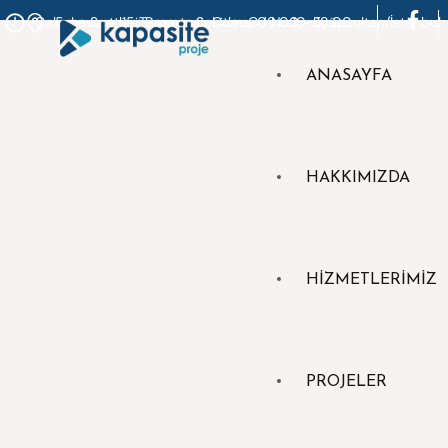
Çalışma Saatleri: Pazartesi–Cuma, 09:00 – 18:00
5. Levent, 15 Temmuz Şehitler Cd No:10, Eyüpsultan/İstanbul
ANASAYFA
HAKKIMIZDA
HİZMETLERİMİZ
PROJELER