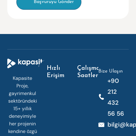
Hızlı
Çalışma
Bize Ulaşın
Erişim
Saatleri
Kapasite
+90
Proje,
212
gayrimenkul
sektöründeki
432
15+ yıllık
56 56
deneyimiyle
her projenin
bilgi@kap
kendine özgü