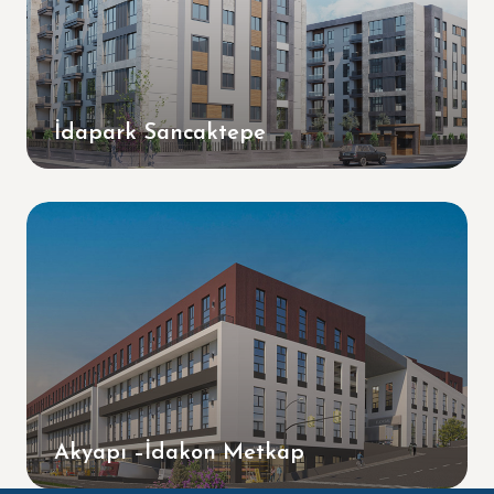
İdapark Sancaktepe
Akyapı –İdakon Metkap