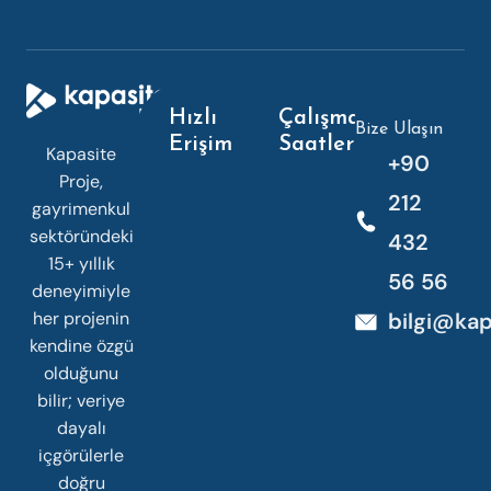
Hızlı
Çalışma
Bize Ulaşın
Erişim
Saatleri
Kapasite
+90
Proje,
212
gayrimenkul
sektöründeki
432
15+ yıllık
56 56
deneyimiyle
her projenin
bilgi@kap
kendine özgü
olduğunu
bilir; veriye
dayalı
içgörülerle
doğru