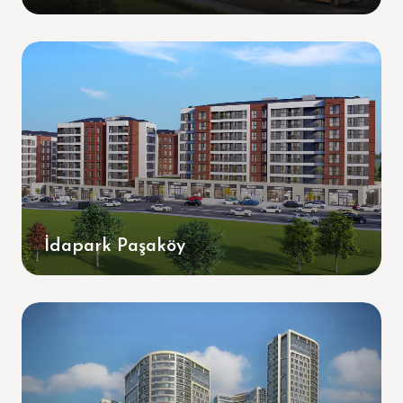
İdapark Paşaköy