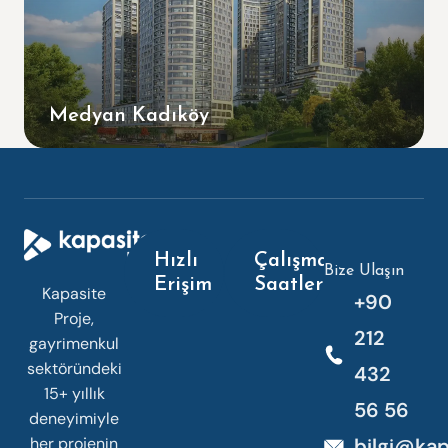
Medyan Kadıköy
Hızlı
Çalışma
Bize Ulaşın
Erişim
Saatleri
Kapasite
+90
Proje,
212
gayrimenkul
sektöründeki
432
15+ yıllık
56 56
deneyimiyle
her projenin
bilgi@kap