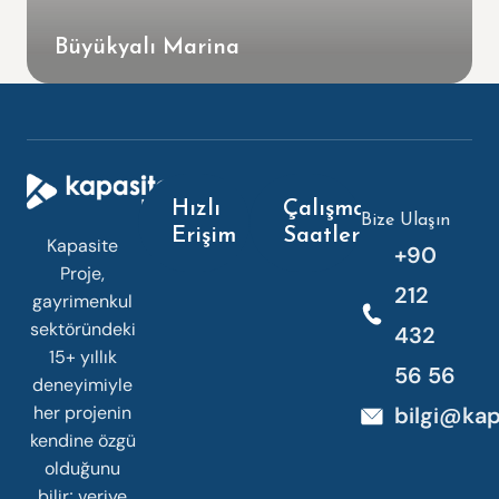
Büyükyalı Marina
Hızlı
Çalışma
Bize Ulaşın
Erişim
Saatleri
Kapasite
+90
Proje,
212
gayrimenkul
sektöründeki
432
15+ yıllık
56 56
deneyimiyle
her projenin
bilgi@kap
kendine özgü
olduğunu
bilir; veriye