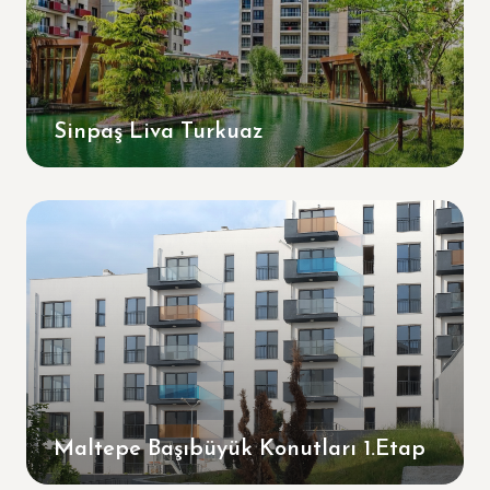
Sinpaş Liva Turkuaz
Maltepe Başıbüyük Konutları 1.Etap