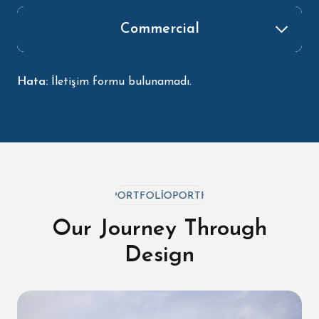
Commercial
Residential
Corporate
Industrial
Hata:
İletişim formu bulunamadı.
PORTFOLIO
PORTFOLIO
PORTFOLIO
Our Journey Through
Design