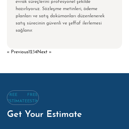
evrak süreçlerini profesyonel şekilde
hazırlıyoruz. Sözleşme metinleri, ödeme
planları ve satış dokümanları düzenlenerek
satış sürecinin güvenli ve şeffaf ilerlemesi
sağlanır.
« Previous
1
2
3
4
Next »
REE
FREE
STIMATE
ESTIMATE
Get Your Estimate