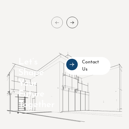
Let’s
Contact
Us
Shape
Your
Future
Together