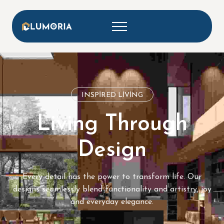
INSPIRED LIVING
Living Through
Design
Every detail has the power to transform life. Our
designs seamlessly blend functionality and artistry, joy
and everyday elegance.