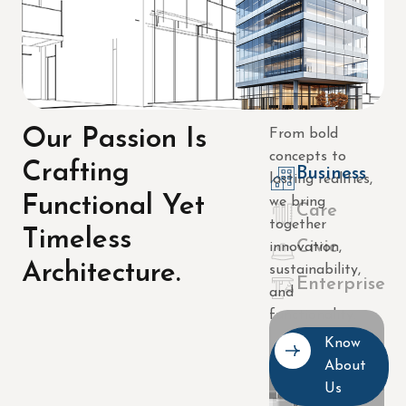
Our Passion Is
From bold
concepts to
Crafting
Business
lasting realities,
Functional Yet
we bring
Care
together
Timeless
Civic
innovation,
Architecture.
sustainability,
Enterprise
and
functionality.
Know
About
Us