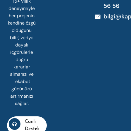
15+ yıllık
56 56
deneyimiyle
her projenin
bilgi@kap
kendine özgü
olduğunu
bilir; veriye
dayalı
içgörülerle
doğru
kararlar
almanızı ve
rekabet
gücünüzü
artırmanızı
sağlar.
Canlı
Destek