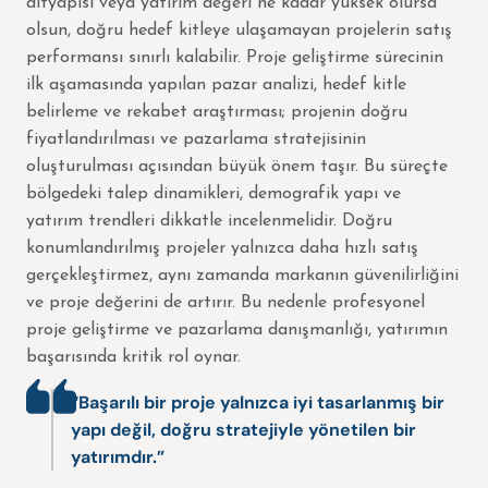
altyapısı veya yatırım değeri ne kadar yüksek olursa
olsun, doğru hedef kitleye ulaşamayan projelerin satış
performansı sınırlı kalabilir. Proje geliştirme sürecinin
ilk aşamasında yapılan pazar analizi, hedef kitle
belirleme ve rekabet araştırması; projenin doğru
fiyatlandırılması ve pazarlama stratejisinin
oluşturulması açısından büyük önem taşır. Bu süreçte
bölgedeki talep dinamikleri, demografik yapı ve
yatırım trendleri dikkatle incelenmelidir. Doğru
konumlandırılmış projeler yalnızca daha hızlı satış
gerçekleştirmez, aynı zamanda markanın güvenilirliğini
ve proje değerini de artırır. Bu nedenle profesyonel
proje geliştirme ve pazarlama danışmanlığı, yatırımın
başarısında kritik rol oynar.
“Başarılı bir proje yalnızca iyi tasarlanmış bir
yapı değil, doğru stratejiyle yönetilen bir
yatırımdır.”